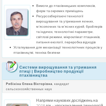
Вимоги до птахівницьких комплексів,
ферм та окремих приміщень
Ресурсозберігаючі технології
вирощування та утримання яєчних,
м'ясояєчних та м'ясних курей, бройлерів
та індичок, технологічні параметри,
світлові режими, мікроклімат пташників,
питання екології, переробка відходів
Устаткування для механізації технологічних процесів у
птахівництві, техніка безпеки
Системи вирощування та утримання
птиці | Виробництво продукції
птахівництва
Рябініна Олена Вікторівна
, кандидат
сельскохозяйственных наук
Напрями наукових досліджень на
2018 рік – удосконалення технологій