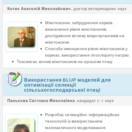
Котик Анатолій Миколайович
, доктор ветеринарних наук
Мікотоксини, забруднення кормів,
визначення рівня мікотоксинів,
дослідження впливу мікроорганізмів на
мікотоксини
Способи зменшення рівня мікотоксинів у
кормах, використання гіпохлориту натрію.
Токсикози, вплив мікотоксинів на організм птиці
Використання BLUP моделей для
оптимізації селекції
сільськогосподарської птиці
Панькова Світлана Миколаївна
, кандидат с.-г наук
Розробка селекційно-інформаційних
технологій із використанням
математичного моделювання