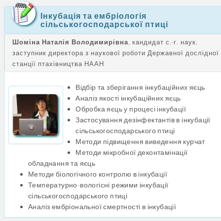
Інкубація та ембріологія
сільськогосподарської птиці
Шоміна Наталія Володимирівна
, кандидат с.-г. наук,
заступник директора з наукової роботи Державної дослідної
станції птахівництва НААН
Відбір та зберігання інкубаційних яєць
Аналіз якості інкубаційних яєць
Обробка яєць у процесі інкубації
Застосування дезінфектантів в інкубації
сільськогосподарського птиці
Методи підвищення виведення курчат
Методи мікробної деконтамінації
обладнання та яєць
Методи біологічного контролю в інкубації
Температурно-вологісні режими інкубації
сільськогосподарського птиці
Аналіз ембріональної смертності в інкубації