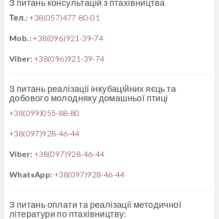
З питань консультацій з птахівництва
Тел.:
+38(057)477-80-01
Mob.:
+38(096)921-39-74
Viber:
+38(096)921-39-74
З питань реалізації інкубаційних яєць та
добового молодняку домашньої птиці
+38(099)055-88-80
+38(097)928-46-44
Viber:
+38(097)928-46-44
WhatsApp:
+38(097)928-46-44
З питань оплати та реалізації методичної
літератури по птахівництву: