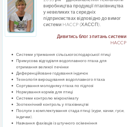
виробництва продукції птахівництва
у невеликих та середніх
підприємствах відповідно до вимог
системи HACCP (ХАССП).
Дивитись блог з питань системи
HACCP
Системи утримання сільськогосподарської птиці
Примусова відгодівля водоплавного птаха для
отримання великої печінки
Диференційоване годування індичок
Технологія вирощування водоплавного птаха
Сортування молодняку птаха по підлозі
Нормування кормів для птиці
Системи контролю мікроклімату
Зоотехнічний контроль у птахівництві
Послуги з комплектування стада птиці (кури, качки, гуси,
індички).
Навчання фахівців із штучного осіменіння