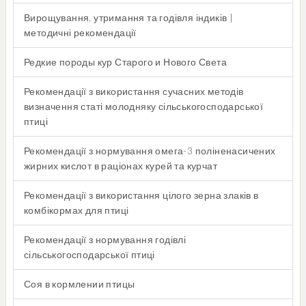
Вирощування, утримання та годівля індиків |
методичні рекомендації
Редкие породы кур Старого и Нового Света
Рекомендації з використання сучасних методів
визначення статі молодняку сільськогосподарської
птиці
Рекомендації з нормування омега-3 поліненасичених
жирних кислот в раціонах курей та курчат
Рекомендації з використання цілого зерна злаків в
комбікормах для птиці
Рекомендації з нормування годівлі
сільськогосподарської птиці
Соя в кормлении птицы