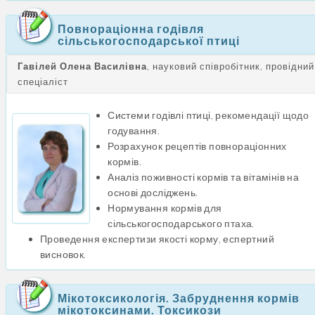
Повнораціонна годівля
сільськогосподарської птиці
Гавілей Олена Василівна
, науковий співробітник, провідний
спеціаліст
Системи годівлі птиці, рекомендації щодо
годування.
Розрахунок рецептів повнораціонних
кормів.
Аналіз поживності кормів та вітамінів на
основі досліджень.
Нормування кормів для
сільськогосподарського птаха.
Проведення експертизи якості корму, еспертний
висновок.
Мікотоксикологія. Забруднення кормів
мікотоксинами. Токсикози